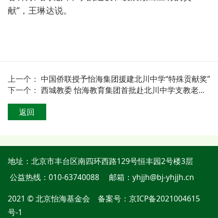
献”，王琳达说。
上一个：
中国侨联授予怡海集团援建北川中学“特殊贡献奖”
下一个：
西城教委 怡海教育集团首批赴北川中学支教老师凯旋
返回
地址：
北京市丰台区南四环西路129号恒丰园2号楼3层
公益热线：010-63740088
邮箱：yhjjh@bj-yhjjh.cn
2021 © 北京怡海基金会 备案号：
京ICP备2021004615
号-1