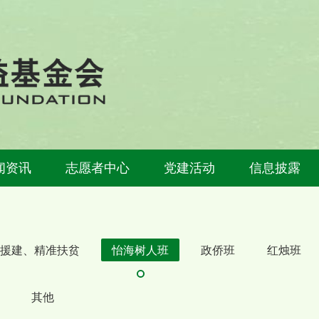
闻资讯
志愿者中心
党建活动
信息披露
援建、精准扶贫
怡海树人班
政侨班
红烛班
其他