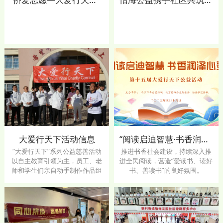
大爱行天下活动信息
“阅读启迪智慧·书香润泽心灵”——第十五届“大爱行天下”主题公益活动在怡海花园社区举行
“大爱行天下”系列公益慈善活动
推进书香社会建设，持续深入推
以自主教育引领为主，员工、老
进全民阅读，营造“爱读书、读好
师和学生们亲自动手制作作品组
书、善读书”的良好氛围。
织义卖，用行动把创意变成爱
心，将筹得的善款用于公益慈善
项目。自2008年，王琳达主席
带领怡海集团发起了首届“大爱行
天下公益慈善嘉年华”系列活动，