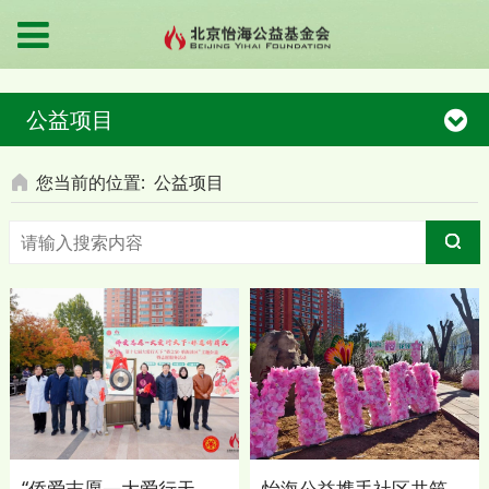
公益项目
您当前的位置:
公益项目
“侨爱志愿—大爱行天下・非遗传薪火”第十七届“大爱行天下”公益活动在怡海花园社区圆满举行
怡海公益携手社区共筑生态绿洲，樱花林绘就诗意栖居新图景