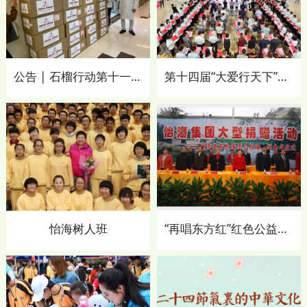
至今成功举办十五届，扶危济困
已真正成为每位怡海人的自觉自
愿。在得到集团全体员工积极支
持和参与的同时，也感召了更多
爱心人士的参与。特别是在
2008 年春抗击冰灾对湘西苗
公告 | 石榴行动第十一期捐赠名单公示
第十四届“大爱行天下”暨全民阅读进社区公益活动
族、彝族果农开展义卖椪柑的活
动；在2008 年汶川大地震后，
援建北川中学的公益活动中，表
现出高度的社会责任感和大爱之
心，受到社会广泛好评。“让爱心
变成力量、让慈善成为习惯”，已
是怡海集团全体员工的公益理
念。十余年来的爱心公益行动，
充分弘扬了公益慈善的大爱精
神，强烈体现了怡海集团的社会
责任感。
怡海树人班
“再唱东方红”红色公益行，怡海温情暖湘西