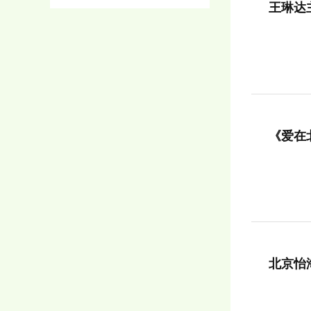
王琳达
《爱在
北京怡